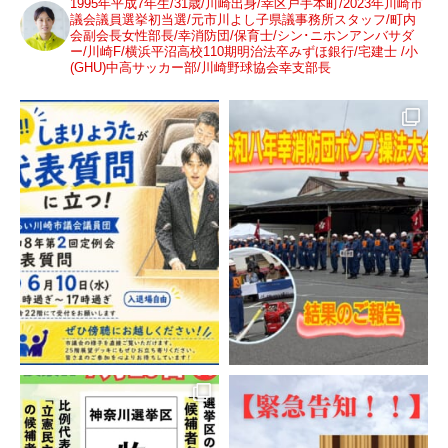
1995年平成7年生/31歳/川崎出身/幸区戸手本町/2023年川崎市
議会議員選挙初当選/元市川よし子県議事務所スタッフ/町内
会副会長女性部長/幸消防団/保育士/シン･ニホンアンバサダ
ー/川崎F/横浜平沼高校110期明治法卒みずほ銀行/宅建士 /小
(GHU)中高サッカー部/川崎野球協会幸支部長