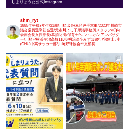
しまりょうた公式Instagram
shm_ryt
1995年平成7年生/31歳/川崎出身/幸区戸手本町/2023年川崎市
議会議員選挙初当選/元市川よし子県議事務所スタッフ/町内
会副会長女性部長/幸消防団/保育士/シン･ニホンアンバサダ
ー/川崎F/横浜平沼高校110期明治法卒みずほ銀行/宅建士 /小
(GHU)中高サッカー部/川崎野球協会幸支部長