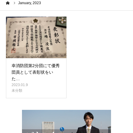
me
January, 2023
幸消防団第2分団にて優秀
団員として表彰状をい
た…
2023.01.9
未分類