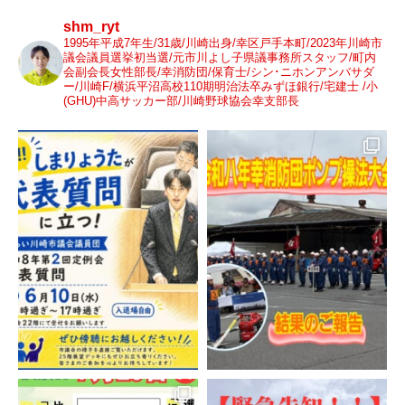
shm_ryt
1995年平成7年生/31歳/川崎出身/幸区戸手本町/2023年川崎市
議会議員選挙初当選/元市川よし子県議事務所スタッフ/町内
会副会長女性部長/幸消防団/保育士/シン･ニホンアンバサダ
ー/川崎F/横浜平沼高校110期明治法卒みずほ銀行/宅建士 /小
(GHU)中高サッカー部/川崎野球協会幸支部長