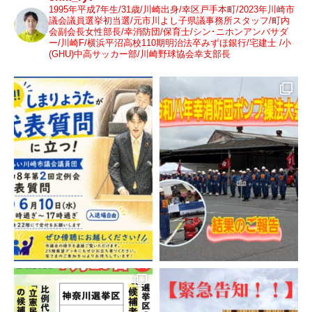
1995年平成7年生/31歳/川崎出身/幸区戸手本町/2023年川崎市
議会議員選挙初当選/元市川よし子県議事務所スタッフ/町内
会副会長女性部長/幸消防団/保育士/シン･ニホンアンバサダ
ー/川崎F/横浜平沼高校110期明治法卒みずほ銀行/宅建士 /小
(GHU)中高サッカー部/川崎野球協会幸支部長