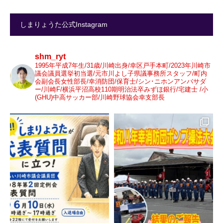
しまりょうた公式Instagram
shm_ryt
1995年平成7年生/31歳/川崎出身/幸区戸手本町/2023年川崎市
議会議員選挙初当選/元市川よし子県議事務所スタッフ/町内
会副会長女性部長/幸消防団/保育士/シン･ニホンアンバサダ
ー/川崎F/横浜平沼高校110期明治法卒みずほ銀行/宅建士 /小
(GHU)中高サッカー部/川崎野球協会幸支部長