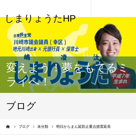
しまりょうたHP
変えよう！夢をもてるミ
ライへ！
ブログ
me
ブログ
未分類
明日からまん延防止重点措置延長