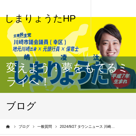
しまりょうたHP
変えよう！夢をもてるミ
ライへ！
ブログ
me
ブログ
一般質問
2024/9/27 タウンニュース 川崎…