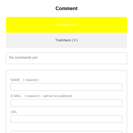
Comment
Comments ( 0 )
Trackback ( 0 )
No comments yet.
NAME
( required )
E-MAIL
( required ) - will not be published -
URL