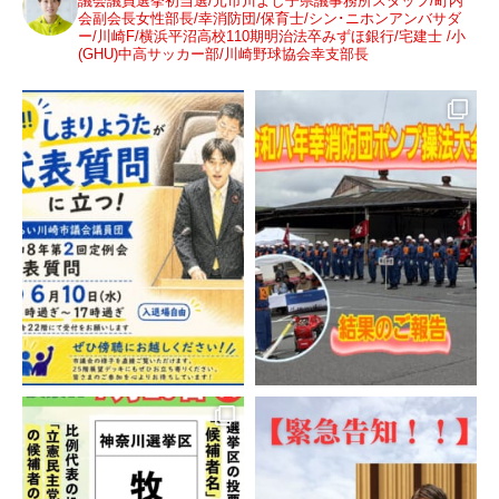
議会議員選挙初当選/元市川よし子県議事務所スタッフ/町内
会副会長女性部長/幸消防団/保育士/シン･ニホンアンバサダ
ー/川崎F/横浜平沼高校110期明治法卒みずほ銀行/宅建士 /小
(GHU)中高サッカー部/川崎野球協会幸支部長