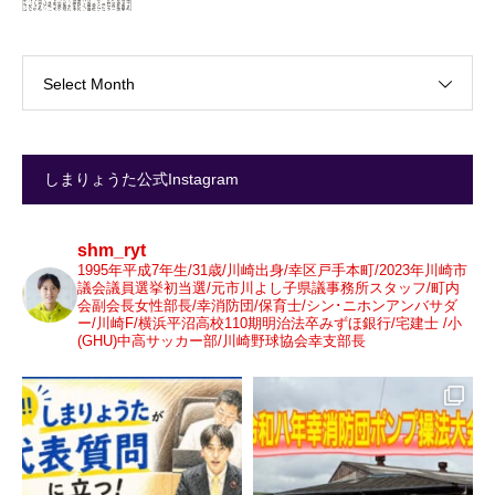
Select Month
しまりょうた公式Instagram
shm_ryt
1995年平成7年生/31歳/川崎出身/幸区戸手本町/2023年川崎市
議会議員選挙初当選/元市川よし子県議事務所スタッフ/町内
会副会長女性部長/幸消防団/保育士/シン･ニホンアンバサダ
ー/川崎F/横浜平沼高校110期明治法卒みずほ銀行/宅建士 /小
(GHU)中高サッカー部/川崎野球協会幸支部長