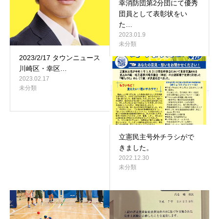
幸消防団第2分団にて優秀
団員として表彰状をい
た…
2023.01.9
未分類
2023/2/17 タウンニュース
川崎区・幸区…
2023.02.17
未分類
立憲民主号外チラシがで
きました。
2022.12.30
未分類