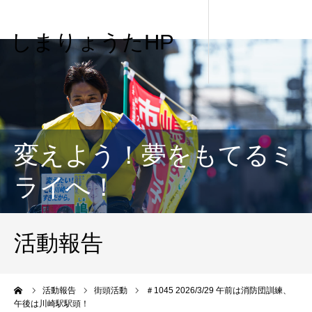
しまりょうたHP
変えよう！夢をもてるミ
ライへ！
活動報告
me
活動報告
街頭活動
＃1045 2026/3/29 午前は消防団訓練、
午後は川崎駅駅頭！