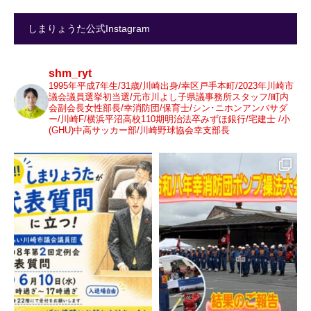
しまりょうた公式Instagram
shm_ryt
1995年平成7年生/31歳/川崎出身/幸区戸手本町/2023年川崎市
議会議員選挙初当選/元市川よし子県議事務所スタッフ/町内
会副会長女性部長/幸消防団/保育士/シン･ニホンアンバサダ
ー/川崎F/横浜平沼高校110期明治法卒みずほ銀行/宅建士 /小
(GHU)中高サッカー部/川崎野球協会幸支部長