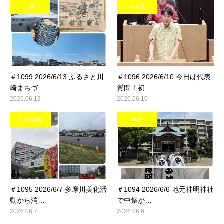
幸区
本会議
＃1099 2026/6/13 ふるさと川
＃1096 2026/6/10 今日は代表
崎まちづ…
質問！初…
2026.06.13
2026.06.10
街頭活動
幸区
＃1095 2026/6/7 多摩川美化活
＃1094 2026/6/6 地元神明神社
動から消…
で中祭が…
2026.06.7
2026.06.6