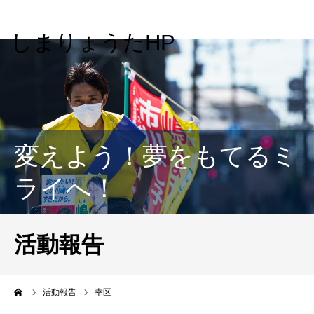
しまりょうたHP
変えよう！夢をもてるミ
ライへ！
活動報告
me
活動報告
幸区