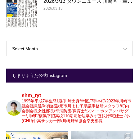
2026/3/13 タウンニュース 川崎区・幸…
2026.03.13
Select Month
しまりょうた公式Instagram
shm_ryt
1995年平成7年生/31歳/川崎出身/幸区戸手本町/2023年川崎市
議会議員選挙初当選/元市川よし子県議事務所スタッフ/町内
会副会長女性部長/幸消防団/保育士/シン･ニホンアンバサダ
ー/川崎F/横浜平沼高校110期明治法卒みずほ銀行/宅建士 /小
(GHU)中高サッカー部/川崎野球協会幸支部長