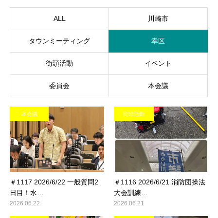
ALL
川崎市
タウンミーティング
幸区
街頭活動
イベント
委員会
本会議
本会議
街頭活動
＃1117 2026/6/22 一般質問2
＃1116 2026/6/21 消防団操法
日目！水…
大会訓練…
2026.06.22
2026.06.21