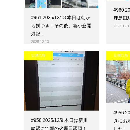
#960 
#961 2025/12/13 本日は朝か
鹿島田
ら餅つき！その後、新小倉開
2025.12.1
港記…
2025.12.13
街頭活動
街頭活動
#956 
#958 2025/12/9 本日は新川
きにお
崎駅にて朝の火曜日駅頭！
した！