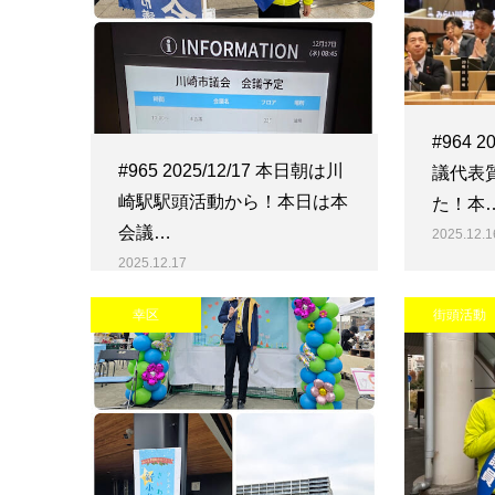
#964 
#965 2025/12/17 本日朝は川
議代表
崎駅駅頭活動から！本日は本
た！本
会議…
2025.12.1
2025.12.17
幸区
街頭活動