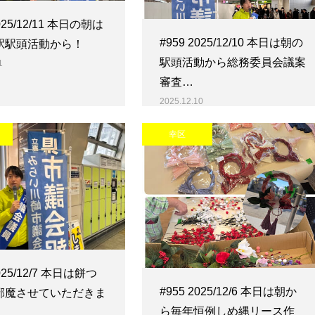
2025/12/11 本日の朝は
#959 2025/12/10 本日は朝の
駅駅頭活動から！
駅頭活動から総務委員会議案
1
審査…
2025.12.10
幸区
2025/12/7 本日は餅つ
#955 2025/12/6 本日は朝か
邪魔させていただきま
ら毎年恒例しめ縄リース作
…