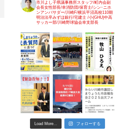
市川よし子県議事務所スタッフ/町内会副
会長女性部長/幸消防団/保育士/シン･ニホ
ンアンバサダー/川崎F/横浜平沼高校110期
明治法卒みずほ銀行/宅建士 /小(GHU)中高
サッカー部/川崎野球協会幸支部長
Load More...
フォローする