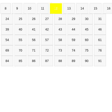
8
9
10
11
12
13
14
15
16
24
25
26
27
28
29
30
31
39
40
41
42
43
44
45
46
54
55
56
57
58
59
60
61
69
70
71
72
73
74
75
76
84
85
86
87
88
89
90
91