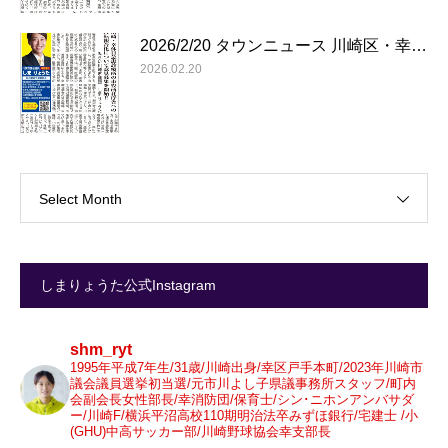
2026/2/20 タウンニュース 川崎区・幸…
2026.02.20
Select Month
しまりょうた公式Instagram
shm_ryt
1995年平成7年生/31歳/川崎出身/幸区戸手本町/2023年川崎市
議会議員選挙初当選/元市川よし子県議事務所スタッフ/町内
会副会長女性部長/幸消防団/保育士/シン･ニホンアンバサダ
ー/川崎F/横浜平沼高校110期明治法卒みずほ銀行/宅建士 /小
(GHU)中高サッカー部/川崎野球協会幸支部長