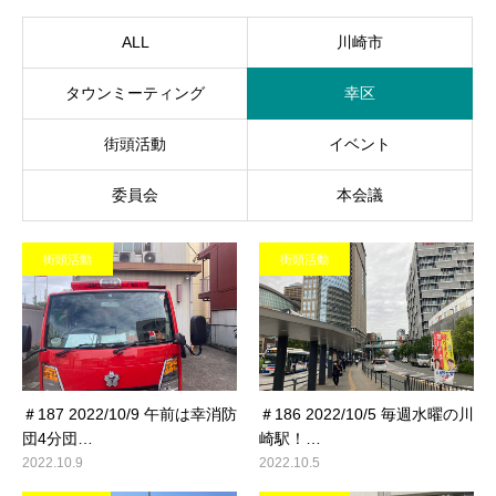
ALL
川崎市
タウンミーティング
幸区
街頭活動
イベント
委員会
本会議
街頭活動
街頭活動
＃187 2022/10/9 午前は幸消防
＃186 2022/10/5 毎週水曜の川
団4分団…
崎駅！…
2022.10.9
2022.10.5