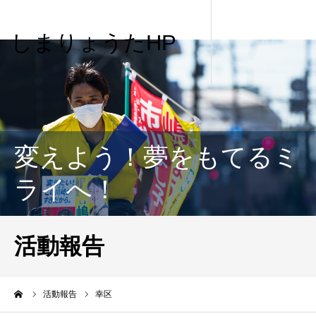
しまりょうたHP
変えよう！夢をもてるミ
ライへ！
活動報告
me
活動報告
幸区