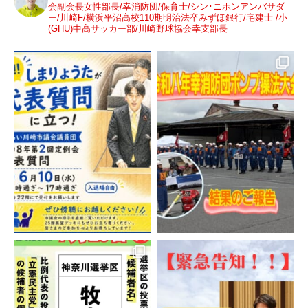
会副会長女性部長/幸消防団/保育士/シン･ニホンアンバサダ
ー/川崎F/横浜平沼高校110期明治法卒みずほ銀行/宅建士 /小
(GHU)中高サッカー部/川崎野球協会幸支部長