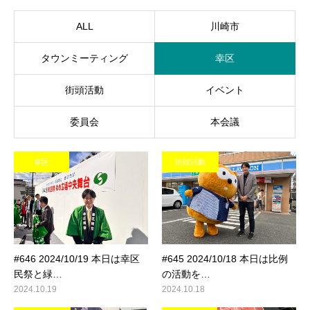
ALL
川崎市
タウンミーティング
幸区
街頭活動
イベント
委員会
本会議
幸区
街頭活動
#646 2024/10/19 本日は幸区
#645 2024/10/18 本日は比例
民祭と緑…
の活動を…
2024.10.19
2024.10.18