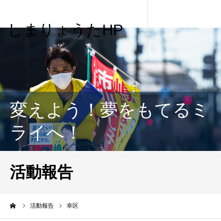
しまりょうたHP
変えよう！夢をもてるミ
ライへ！
活動報告
me
活動報告
幸区