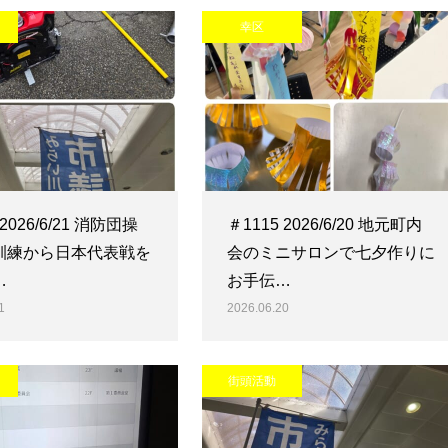
幸区
 2026/6/21 消防団操
＃1115 2026/6/20 地元町内
訓練から日本代表戦を
会のミニサロンで七夕作りに
…
お手伝…
1
2026.06.20
街頭活動