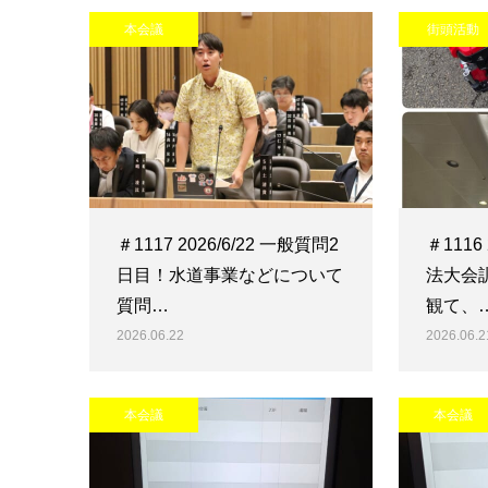
本会議
街頭活動
＃1117 2026/6/22 一般質問2
＃1116
日目！水道事業などについて
法大会
質問…
観て、
2026.06.22
2026.06.2
本会議
本会議