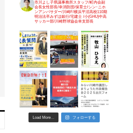
市川よし子県議事務所スタッフ/町内会副
会長女性部長/幸消防団/保育士/シン･ニホ
ンアンバサダー/川崎F/横浜平沼高校110期
明治法卒みずほ銀行/宅建士 /小(GHU)中高
サッカー部/川崎野球協会幸支部長
Load More...
フォローする