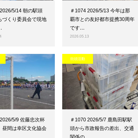
 2026/5/14 朝の駅頭
＃1074 2026/5/13 今年は那
ちづくり委員会で現地
覇市との友好都市提携30周年
…
です…
4
2026.05.13
街頭活動
 2026/5/9 佐藤忠次杯
＃1070 2026/5/7 鹿島田駅駅
！昼間は幸区文化協会
頭から市政報告の差出、交通
…
関係の…