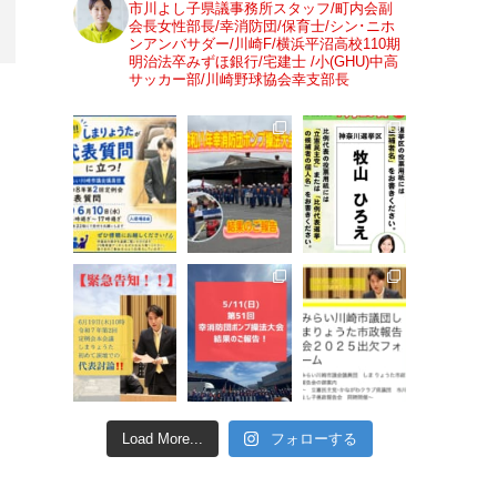
市川よし子県議事務所スタッフ/町内会副
会長女性部長/幸消防団/保育士/シン･ニホ
ンアンバサダー/川崎F/横浜平沼高校110期
明治法卒みずほ銀行/宅建士 /小(GHU)中高
サッカー部/川崎野球協会幸支部長
Load More...
フォローする