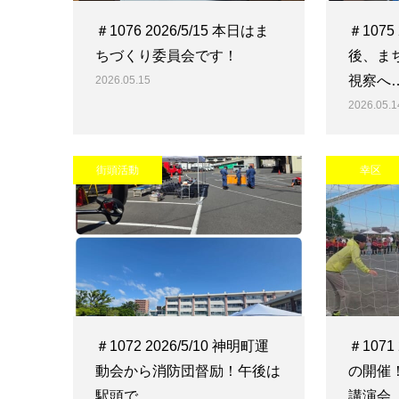
＃1076 2026/5/15 本日はま
＃1075
ちづくり委員会です！
後、ま
視察へ
2026.05.15
2026.05.1
街頭活動
幸区
＃1072 2026/5/10 神明町運
＃1071
動会から消防団督励！午後は
の開催
駅頭で…
講演会