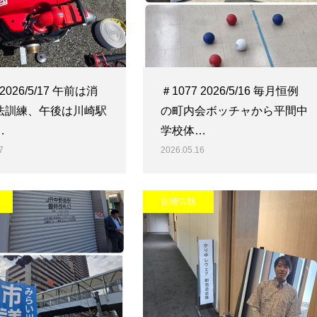
 2026/5/17 午前は消
＃1077 2026/5/16 毎月恒例
法訓練、午後は川崎駅
の町内会ボッチャから平間中
…
学校体…
7
2026.05.16
街頭活動