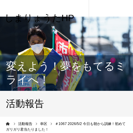
しまりょうたHP
変えよう！夢をもてるミ
ライへ！
活動報告
me
活動報告
幸区
＃1067 2026/5/2 今日も朝から訓練！初めて
ガリガリ君当たりました！