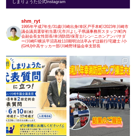
しまりょうた公式Instagram
shm_ryt
1995年平成7年生/31歳/川崎出身/幸区戸手本町/2023年川崎市
議会議員選挙初当選/元市川よし子県議事務所スタッフ/町内
会副会長女性部長/幸消防団/保育士/シン･ニホンアンバサダ
ー/川崎F/横浜平沼高校110期明治法卒みずほ銀行/宅建士 /小
(GHU)中高サッカー部/川崎野球協会幸支部長