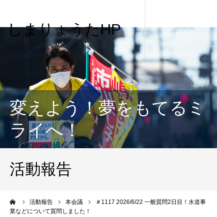
しまりょうたHP
変えよう！夢をもてるミ
ライへ！
活動報告
me
活動報告
本会議
＃1117 2026/6/22 一般質問2日目！水道事
業などについて質問しました！