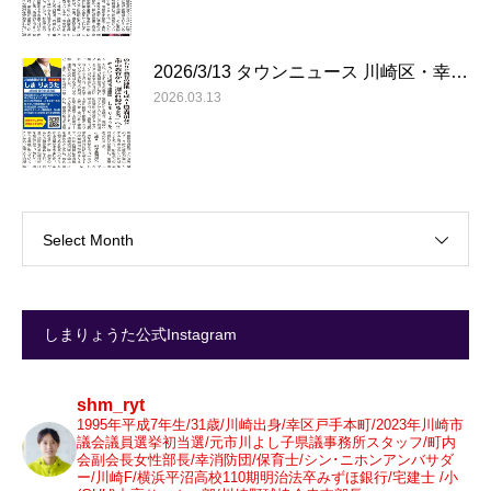
2026/3/13 タウンニュース 川崎区・幸…
2026.03.13
Select Month
しまりょうた公式Instagram
shm_ryt
1995年平成7年生/31歳/川崎出身/幸区戸手本町/2023年川崎市
議会議員選挙初当選/元市川よし子県議事務所スタッフ/町内
会副会長女性部長/幸消防団/保育士/シン･ニホンアンバサダ
ー/川崎F/横浜平沼高校110期明治法卒みずほ銀行/宅建士 /小