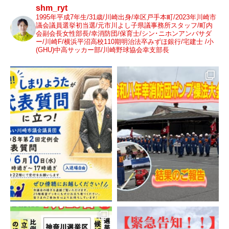
shm_ryt
1995年平成7年生/31歳/川崎出身/幸区戸手本町/2023年川崎市
議会議員選挙初当選/元市川よし子県議事務所スタッフ/町内
会副会長女性部長/幸消防団/保育士/シン･ニホンアンバサダ
ー/川崎F/横浜平沼高校110期明治法卒みずほ銀行/宅建士 /小
(GHU)中高サッカー部/川崎野球協会幸支部長