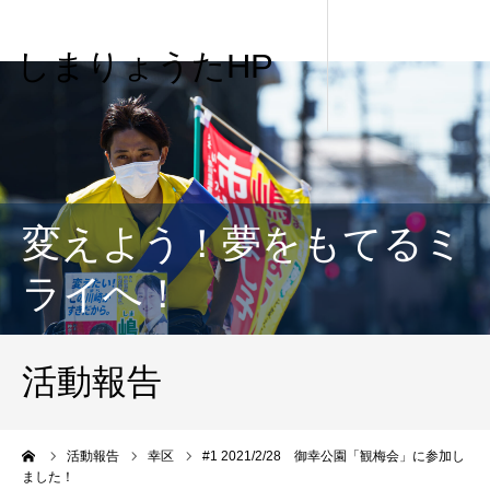
しまりょうたHP
変えよう！夢をもてるミ
ライへ！
活動報告
me
活動報告
幸区
#1 2021/2/28 御幸公園「観梅会」に参加し
ました！