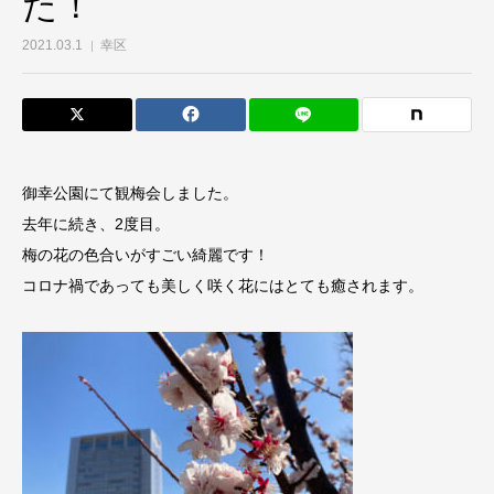
た！
2021.03.1
幸区
御幸公園にて観梅会しました。
去年に続き、2度目。
梅の花の色合いがすごい綺麗です！
コロナ禍であっても美しく咲く花にはとても癒されます。