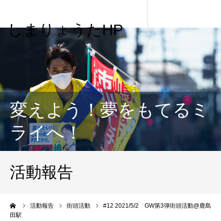
しまりょうたHP
変えよう！夢をもてるミ
ライへ！
活動報告
me
活動報告
街頭活動
#12 2021/5/2 GW第3弾街頭活動@鹿島
田駅