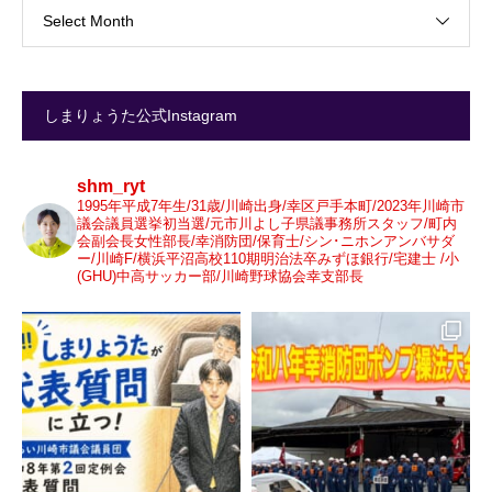
Select Month
しまりょうた公式Instagram
shm_ryt
1995年平成7年生/31歳/川崎出身/幸区戸手本町/2023年川崎市
議会議員選挙初当選/元市川よし子県議事務所スタッフ/町内
会副会長女性部長/幸消防団/保育士/シン･ニホンアンバサダ
ー/川崎F/横浜平沼高校110期明治法卒みずほ銀行/宅建士 /小
(GHU)中高サッカー部/川崎野球協会幸支部長