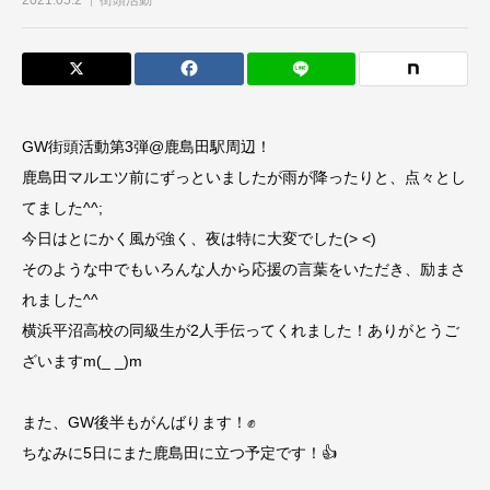
2021.05.2
街頭活動
GW街頭活動第3弾@鹿島田駅周辺！
鹿島田マルエツ前にずっといましたが雨が降ったりと、点々とし
てました^^;
今日はとにかく風が強く、夜は特に大変でした(> <)
そのような中でもいろんな人から応援の言葉をいただき、励まさ
れました^^
横浜平沼高校の同級生が2人手伝ってくれました！ありがとうご
ざいますm(_ _)m
また、GW後半もがんばります！✊
ちなみに5日にまた鹿島田に立つ予定です！👍