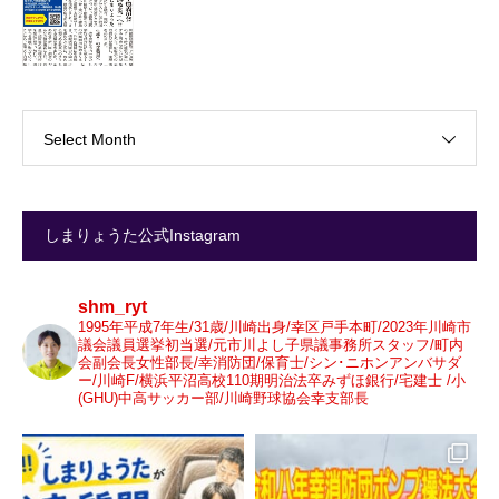
Select Month
しまりょうた公式Instagram
shm_ryt
1995年平成7年生/31歳/川崎出身/幸区戸手本町/2023年川崎市
議会議員選挙初当選/元市川よし子県議事務所スタッフ/町内
会副会長女性部長/幸消防団/保育士/シン･ニホンアンバサダ
ー/川崎F/横浜平沼高校110期明治法卒みずほ銀行/宅建士 /小
(GHU)中高サッカー部/川崎野球協会幸支部長