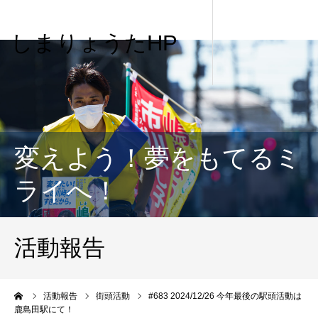
しまりょうたHP
変えよう！夢をもてるミ
ライへ！
活動報告
me
活動報告
街頭活動
#683 2024/12/26 今年最後の駅頭活動は
鹿島田駅にて！