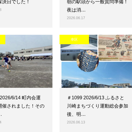
採決日でした！
朝の駅頭から一般質問準備！
夜は消…
8
2026.06.17
幸区
 2026/6/14 町内会運
＃1099 2026/6/13 ふるさと
開催されました！その
川崎まちづくり運動総会参加
…
後、明…
4
2026.06.13