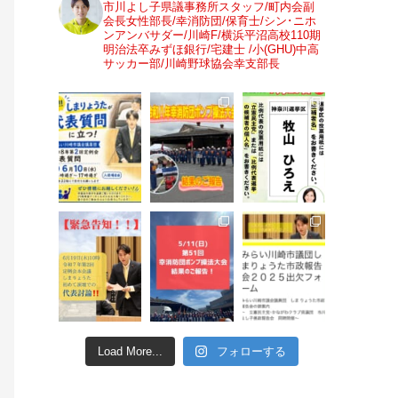
市川よし子県議事務所スタッフ/町内会副
会長女性部長/幸消防団/保育士/シン･ニホ
ンアンバサダー/川崎F/横浜平沼高校110期
明治法卒みずほ銀行/宅建士 /小(GHU)中高
サッカー部/川崎野球協会幸支部長
Load More...
フォローする