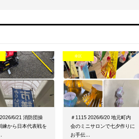
幸区
 2026/6/21 消防団操
＃1115 2026/6/20 地元町内
訓練から日本代表戦を
会のミニサロンで七夕作りに
…
お手伝…