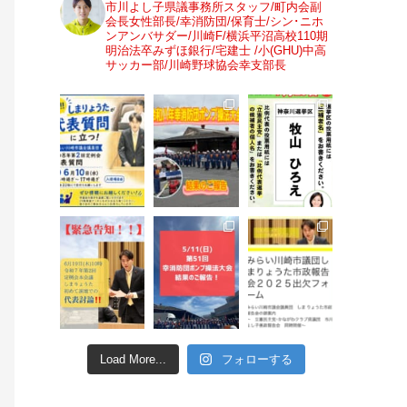
市川よし子県議事務所スタッフ/町内会副
会長女性部長/幸消防団/保育士/シン･ニホ
ンアンバサダー/川崎F/横浜平沼高校110期
明治法卒みずほ銀行/宅建士 /小(GHU)中高
サッカー部/川崎野球協会幸支部長
Load More...
フォローする