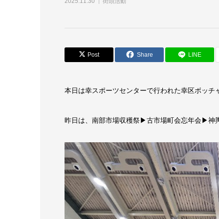
2025.11.30
街頭活動
Post
Share
LINE
本日は幸スポーツセンターで行われた幸区ボッチ
昨日は、南部市場収穫祭▶古市場町会忘年会▶神