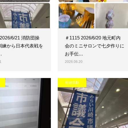
 2026/6/21 消防団操
＃1115 2026/6/20 地元町内
訓練から日本代表戦を
会のミニサロンで七夕作りに
…
お手伝…
1
2026.06.20
街頭活動