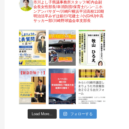
市川よし子県議事務所スタッフ/町内会副
会長女性部長/幸消防団/保育士/シン･ニホ
ンアンバサダー/川崎F/横浜平沼高校110期
明治法卒みずほ銀行/宅建士 /小(GHU)中高
サッカー部/川崎野球協会幸支部長
Load More...
フォローする