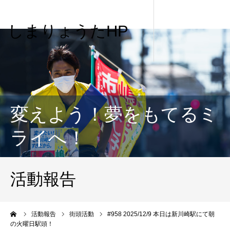
しまりょうたHP
変えよう！夢をもてるミ
ライへ！
活動報告
me
活動報告
街頭活動
#958 2025/12/9 本日は新川崎駅にて朝
の火曜日駅頭！