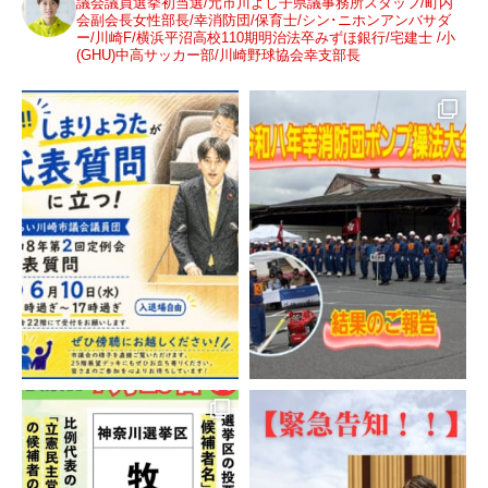
議会議員選挙初当選/元市川よし子県議事務所スタッフ/町内
会副会長女性部長/幸消防団/保育士/シン･ニホンアンバサダ
ー/川崎F/横浜平沼高校110期明治法卒みずほ銀行/宅建士 /小
(GHU)中高サッカー部/川崎野球協会幸支部長