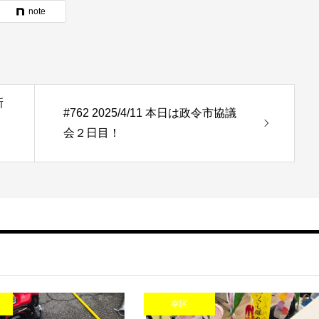
note
新
#762 2025/4/11 本日は政令市協議
会２日目！
幸区