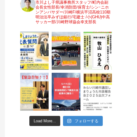
市川よし子県議事務所スタッフ/町内会副
会長女性部長/幸消防団/保育士/シン･ニホ
ンアンバサダー/川崎F/横浜平沼高校110期
明治法卒みずほ銀行/宅建士 /小(GHU)中高
サッカー部/川崎野球協会幸支部長
Load More...
フォローする