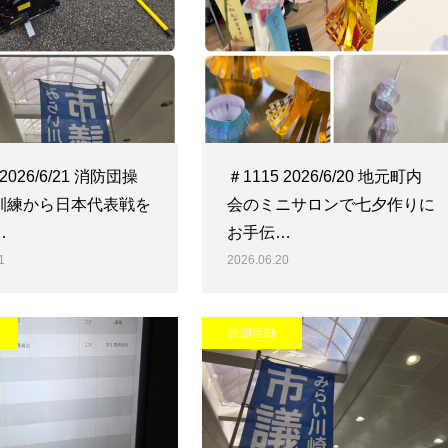
 2026/6/21 消防団操
＃1115 2026/6/20 地元町内
訓練から日本代表戦を
会のミニサロンで七夕作りに
…
お手伝…
1
2026.06.20
街頭活動