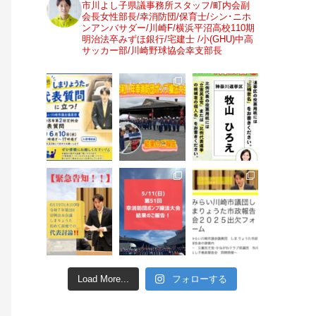
市川よし子県議事務所スタッフ/町内会副
会長女性部長/幸消防団/保育士/シン･ニホ
ンアンバサダー/川崎F/横浜平沼高校110期
明治法卒みずほ銀行/宅建士 /小(GHU)中高
サッカー部/川崎野球協会幸支部長
Load More...
フォローする