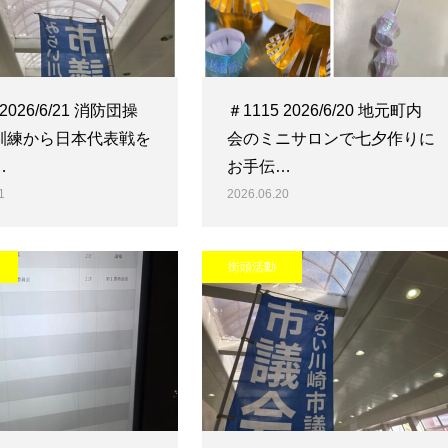
 2026/6/21 消防団操
＃1115 2026/6/20 地元町内
訓練から日本代表戦を
会のミニサロンで七夕作りに
…
お手伝…
1
2026.06.20
街頭活動