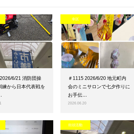
幸区
 2026/6/21 消防団操
＃1115 2026/6/20 地元町内
訓練から日本代表戦を
会のミニサロンで七夕作りに
…
お手伝…
1
2026.06.20
街頭活動