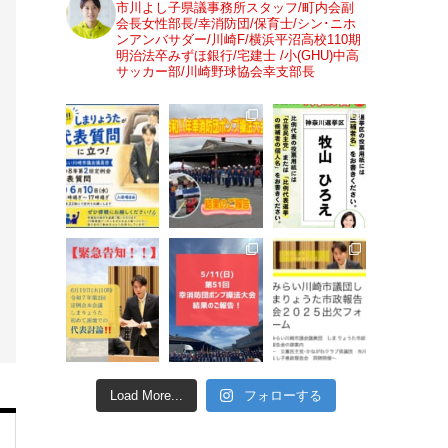
市川よし子県議事務所スタッフ/町内会副
会長女性部長/幸消防団/保育士/シン･ニホ
ンアンバサダー/川崎F/横浜平沼高校110期
明治法卒みずほ銀行/宅建士 /小(GHU)中高
サッカー部/川崎野球協会幸支部長
Load More...
フォローする