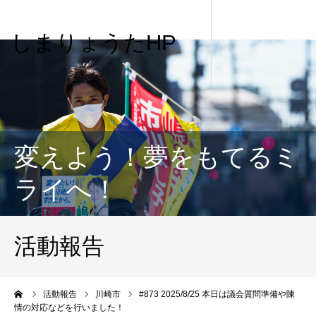
しまりょうたHP
変えよう！夢をもてるミ
ライへ！
活動報告
me
活動報告
川崎市
#873 2025/8/25 本日は議会質問準備や陳
情の対応などを行いました！