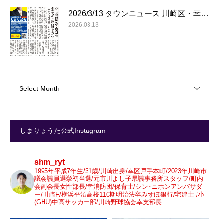
2026/3/13 タウンニュース 川崎区・幸…
2026.03.13
Select Month
しまりょうた公式Instagram
shm_ryt
1995年平成7年生/31歳/川崎出身/幸区戸手本町/2023年川崎市
議会議員選挙初当選/元市川よし子県議事務所スタッフ/町内
会副会長女性部長/幸消防団/保育士/シン･ニホンアンバサダ
ー/川崎F/横浜平沼高校110期明治法卒みずほ銀行/宅建士 /小
(GHU)中高サッカー部/川崎野球協会幸支部長