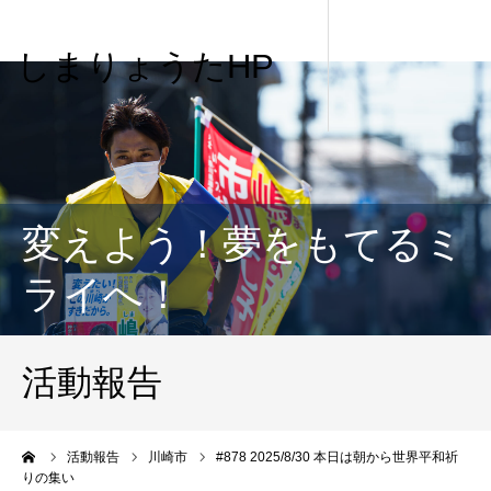
しまりょうたHP
変えよう！夢をもてるミ
ライへ！
活動報告
me
活動報告
川崎市
#878 2025/8/30 本日は朝から世界平和祈
りの集い