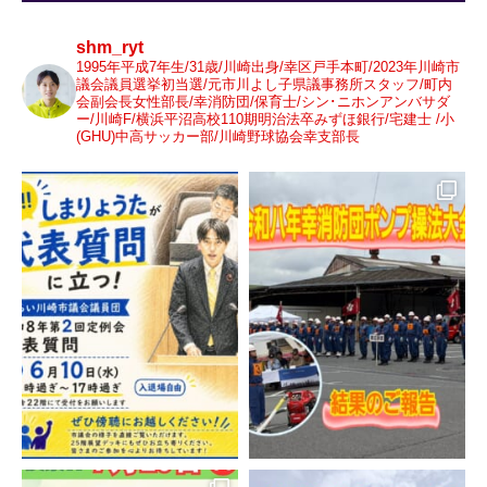
shm_ryt
1995年平成7年生/31歳/川崎出身/幸区戸手本町/2023年川崎市
議会議員選挙初当選/元市川よし子県議事務所スタッフ/町内
会副会長女性部長/幸消防団/保育士/シン･ニホンアンバサダ
ー/川崎F/横浜平沼高校110期明治法卒みずほ銀行/宅建士 /小
(GHU)中高サッカー部/川崎野球協会幸支部長