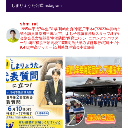
しまりょうた公式Instagram
shm_ryt
1995年平成7年生/31歳/川崎出身/幸区戸手本町/2023年川崎市
議会議員選挙初当選/元市川よし子県議事務所スタッフ/町内
会副会長女性部長/幸消防団/保育士/シン･ニホンアンバサダ
ー/川崎F/横浜平沼高校110期明治法卒みずほ銀行/宅建士 /小
(GHU)中高サッカー部/川崎野球協会幸支部長