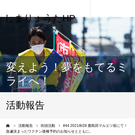
しまりょうたHP
変えよう！夢をもてるミ
ライへ！
活動報告
me
活動報告
街頭活動
#44 2021/8/28 鹿島田マルエツ前にて！
急遽決まったワクチン接種予約のお知らせとともに。