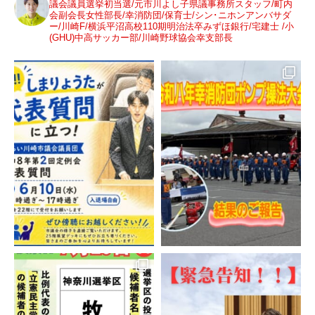
議会議員選挙初当選/元市川よし子県議事務所スタッフ/町内
会副会長女性部長/幸消防団/保育士/シン･ニホンアンバサダ
ー/川崎F/横浜平沼高校110期明治法卒みずほ銀行/宅建士 /小
(GHU)中高サッカー部/川崎野球協会幸支部長