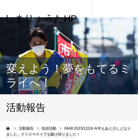
しまりょうたHP
変えよう！夢をもてるミ
ライへ！
活動報告
me
活動報告
街頭活動
#448 2023/12/24 今年もあと少しとなり
ました。クリスマスイブも駆け回りました！