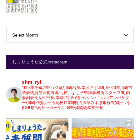
Select Month
しまりょうた公式Instagram
shm_ryt
1995年平成7年生/31歳/川崎出身/幸区戸手本町/2023年川崎市
議会議員選挙初当選/元市川よし子県議事務所スタッフ/町内
会副会長女性部長/幸消防団/保育士/シン･ニホンアンバサダ
ー/川崎F/横浜平沼高校110期明治法卒みずほ銀行/宅建士 /小
(GHU)中高サッカー部/川崎野球協会幸支部長