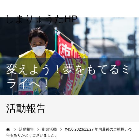
しまりょうたHP
変えよう！夢をもてるミ
ライへ！
活動報告
me
活動報告
街頭活動
#450 2023/12/27 年内最後のご挨拶。今
年もありがとうございました。