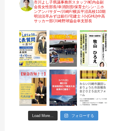
市川よし子県議事務所スタッフ/町内会副
会長女性部長/幸消防団/保育士/シン･ニホ
ンアンバサダー/川崎F/横浜平沼高校110期
明治法卒みずほ銀行/宅建士 /小(GHU)中高
サッカー部/川崎野球協会幸支部長
Load More...
フォローする