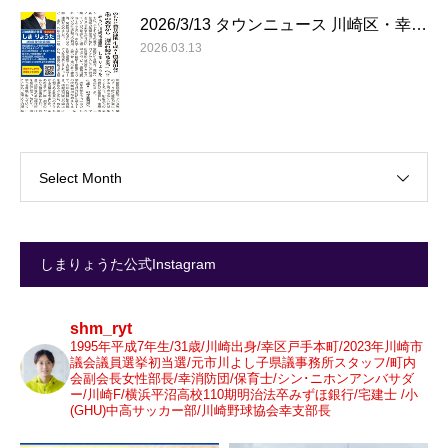
2026/3/13 タウンニュース 川崎区・幸…
2026.03.13
Select Month
しまりょうた公式Instagram
shm_ryt
1995年平成7年生/31歳/川崎出身/幸区戸手本町/2023年川崎市
議会議員選挙初当選/元市川よし子県議事務所スタッフ/町内
会副会長女性部長/幸消防団/保育士/シン･ニホンアンバサダ
ー/川崎F/横浜平沼高校110期明治法卒みずほ銀行/宅建士 /小
(GHU)中高サッカー部/川崎野球協会幸支部長