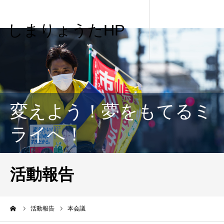
しまりょうたHP
変えよう！夢をもてるミ
ライへ！
活動報告
me
活動報告
本会議