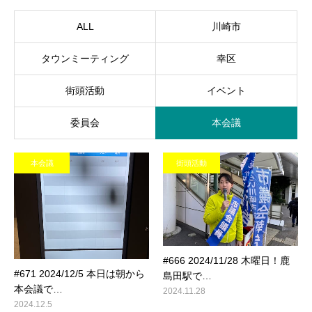
ALL
川崎市
タウンミーティング
幸区
街頭活動
イベント
委員会
本会議
本会議
街頭活動
#666 2024/11/28 木曜日！鹿
#671 2024/12/5 本日は朝から
島田駅で…
本会議で…
2024.11.28
2024.12.5