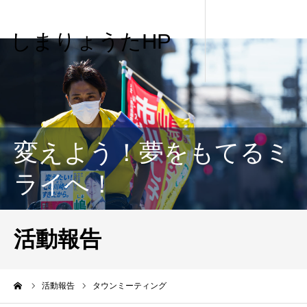
しまりょうたHP
変えよう！夢をもてるミ
ライへ！
活動報告
me
活動報告
タウンミーティング