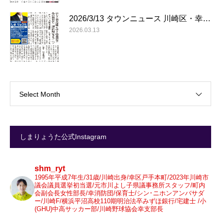
2026/3/13 タウンニュース 川崎区・幸…
2026.03.13
Select Month
しまりょうた公式Instagram
shm_ryt
1995年平成7年生/31歳/川崎出身/幸区戸手本町/2023年川崎市
議会議員選挙初当選/元市川よし子県議事務所スタッフ/町内
会副会長女性部長/幸消防団/保育士/シン･ニホンアンバサダ
ー/川崎F/横浜平沼高校110期明治法卒みずほ銀行/宅建士 /小
(GHU)中高サッカー部/川崎野球協会幸支部長