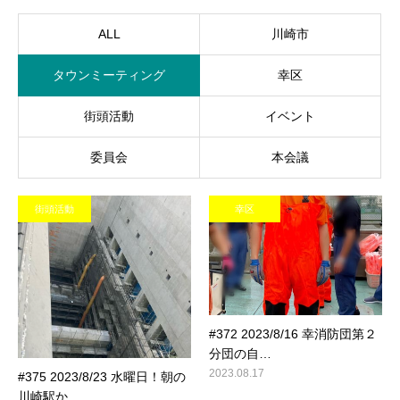
ALL
川崎市
タウンミーティング
幸区
街頭活動
イベント
委員会
本会議
街頭活動
幸区
#372 2023/8/16 幸消防団第２
分団の自…
2023.08.17
#375 2023/8/23 水曜日！朝の
川崎駅か…