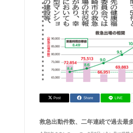
Post
Share
LINE
救急出動件数、二年連続で過去最