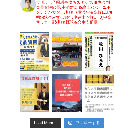
市川よし子県議事務所スタッフ/町内会副
会長女性部長/幸消防団/保育士/シン･ニホ
ンアンバサダー/川崎F/横浜平沼高校110期
明治法卒みずほ銀行/宅建士 /小(GHU)中高
サッカー部/川崎野球協会幸支部長
Load More...
フォローする