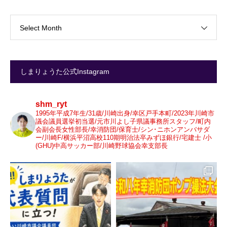
Select Month
しまりょうた公式Instagram
shm_ryt
1995年平成7年生/31歳/川崎出身/幸区戸手本町/2023年川崎市
議会議員選挙初当選/元市川よし子県議事務所スタッフ/町内
会副会長女性部長/幸消防団/保育士/シン･ニホンアンバサダ
ー/川崎F/横浜平沼高校110期明治法卒みずほ銀行/宅建士 /小
(GHU)中高サッカー部/川崎野球協会幸支部長