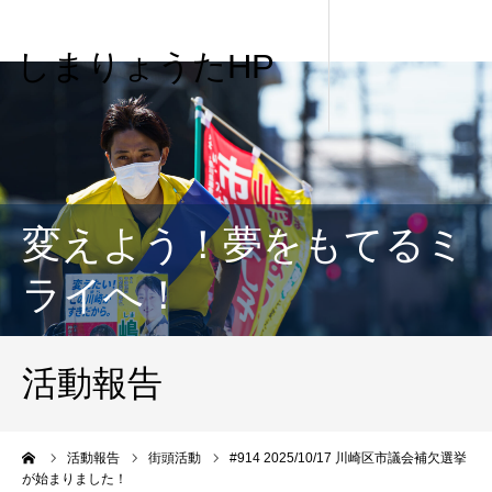
しまりょうたHP
変えよう！夢をもてるミ
ライへ！
活動報告
me
活動報告
街頭活動
#914 2025/10/17 川崎区市議会補欠選挙
が始まりました！