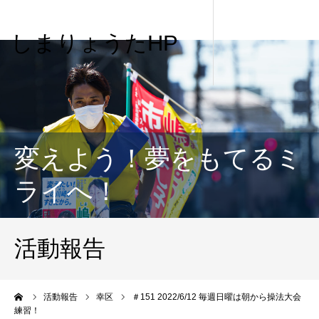
しまりょうたHP
変えよう！夢をもてるミ
ライへ！
活動報告
me
活動報告
幸区
＃151 2022/6/12 毎週日曜は朝から操法大会
練習！