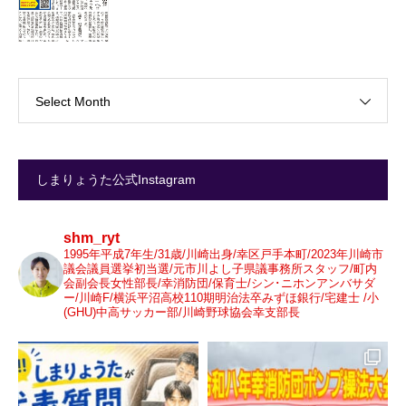
Select Month
しまりょうた公式Instagram
shm_ryt
1995年平成7年生/31歳/川崎出身/幸区戸手本町/2023年川崎市
議会議員選挙初当選/元市川よし子県議事務所スタッフ/町内
会副会長女性部長/幸消防団/保育士/シン･ニホンアンバサダ
ー/川崎F/横浜平沼高校110期明治法卒みずほ銀行/宅建士 /小
(GHU)中高サッカー部/川崎野球協会幸支部長