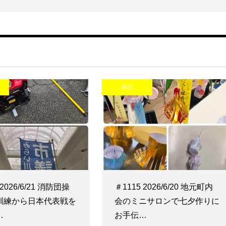
幸区
 2026/6/21 消防団操
＃1115 2026/6/20 地元町内
訓練から日本代表戦を
会のミニサロンで七夕作りに
…
お手伝…