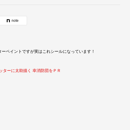
note
ターペイントですが実はこれシールになっています！
ッターに太助描く 幸消防団をＰＲ