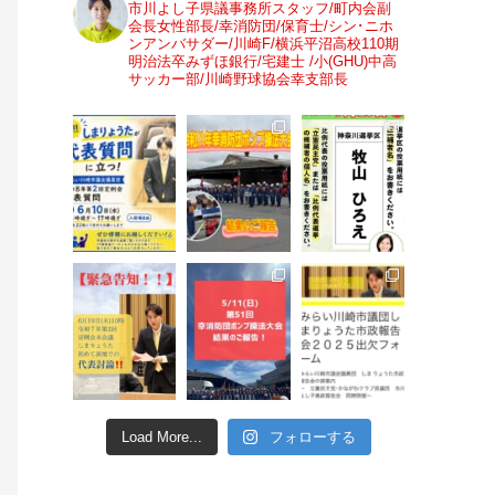
市川よし子県議事務所スタッフ/町内会副
会長女性部長/幸消防団/保育士/シン･ニホ
ンアンバサダー/川崎F/横浜平沼高校110期
明治法卒みずほ銀行/宅建士 /小(GHU)中高
サッカー部/川崎野球協会幸支部長
Load More...
フォローする