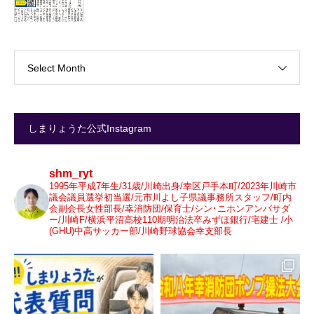
Select Month
しまりょうた公式Instagram
shm_ryt
1995年平成7年生/31歳/川崎出身/幸区戸手本町/2023年川崎市
議会議員選挙初当選/元市川よし子県議事務所スタッフ/町内
会副会長女性部長/幸消防団/保育士/シン･ニホンアンバサダ
ー/川崎F/横浜平沼高校110期明治法卒みずほ銀行/宅建士 /小
(GHU)中高サッカー部/川崎野球協会幸支部長