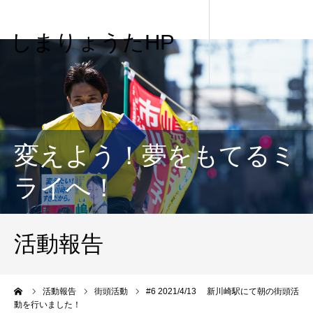
しまりょうたHP
変えよう！夢をもてるミ
ライへ！
活動報告
me
活動報告
街頭活動
#6 2021/4/13 新川崎駅にて朝の街頭活
動を行いました！