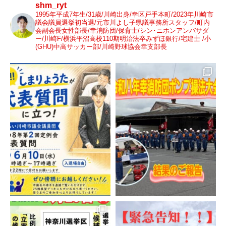
shm_ryt
1995年平成7年生/31歳/川崎出身/幸区戸手本町/2023年川崎市
議会議員選挙初当選/元市川よし子県議事務所スタッフ/町内
会副会長女性部長/幸消防団/保育士/シン･ニホンアンバサダ
ー/川崎F/横浜平沼高校110期明治法卒みずほ銀行/宅建士 /小
(GHU)中高サッカー部/川崎野球協会幸支部長