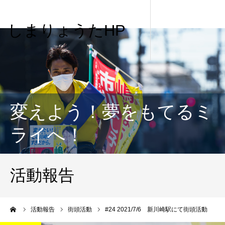
しまりょうたHP
変えよう！夢をもてるミ
ライへ！
活動報告
me
活動報告
街頭活動
#24 2021/7/6 新川崎駅にて街頭活動