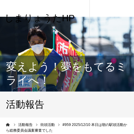
しまりょうたHP
変えよう！夢をもてるミ
ライへ！
活動報告
me
活動報告
街頭活動
#959 2025/12/10 本日は朝の駅頭活動か
ら総務委員会議案審査でした