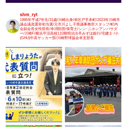
shm_ryt
1995年平成7年生/31歳/川崎出身/幸区戸手本町/2023年川崎市
議会議員選挙初当選/元市川よし子県議事務所スタッフ/町内
会副会長女性部長/幸消防団/保育士/シン･ニホンアンバサダ
ー/川崎F/横浜平沼高校110期明治法卒みずほ銀行/宅建士 /小
(GHU)中高サッカー部/川崎野球協会幸支部長