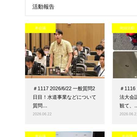
活動報告
本会議
街頭活動
＃1117 2026/6/22 一般質問2
＃1116
日目！水道事業などについて
法大会
質問…
観て、
2026.06.22
2026.06.2
本会議
本会議