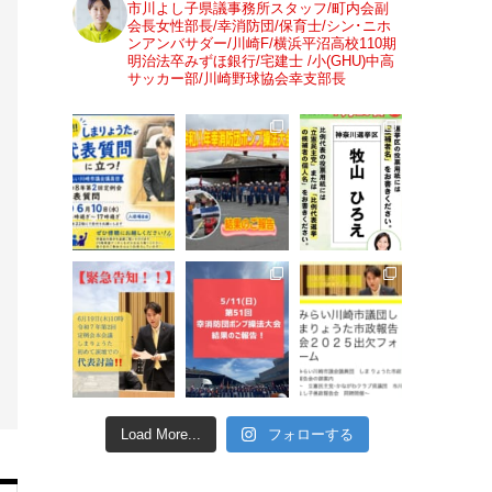
市川よし子県議事務所スタッフ/町内会副
会長女性部長/幸消防団/保育士/シン･ニホ
ンアンバサダー/川崎F/横浜平沼高校110期
明治法卒みずほ銀行/宅建士 /小(GHU)中高
サッカー部/川崎野球協会幸支部長
Load More...
フォローする