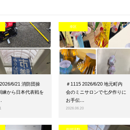
幸区
 2026/6/21 消防団操
＃1115 2026/6/20 地元町内
訓練から日本代表戦を
会のミニサロンで七夕作りに
…
お手伝…
1
2026.06.20
街頭活動