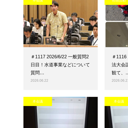
本会議
街頭活動
＃1117 2026/6/22 一般質問2
＃1116
日目！水道事業などについて
法大会
質問…
観て、
2026.06.22
2026.06.2
本会議
本会議