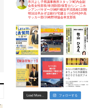
市川よし子県議事務所スタッフ/町内会副
会長女性部長/幸消防団/保育士/シン･ニホ
ンアンバサダー/川崎F/横浜平沼高校110期
明治法卒みずほ銀行/宅建士 /小(GHU)中高
サッカー部/川崎野球協会幸支部長
Load More...
フォローする