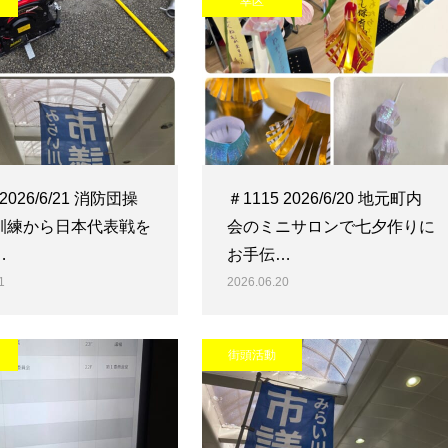
幸区
 2026/6/21 消防団操
＃1115 2026/6/20 地元町内
訓練から日本代表戦を
会のミニサロンで七夕作りに
…
お手伝…
1
2026.06.20
街頭活動