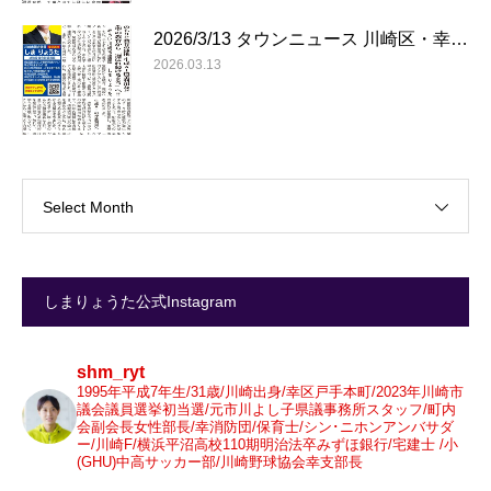
2026/3/13 タウンニュース 川崎区・幸…
2026.03.13
Select Month
しまりょうた公式Instagram
shm_ryt
1995年平成7年生/31歳/川崎出身/幸区戸手本町/2023年川崎市
議会議員選挙初当選/元市川よし子県議事務所スタッフ/町内
会副会長女性部長/幸消防団/保育士/シン･ニホンアンバサダ
ー/川崎F/横浜平沼高校110期明治法卒みずほ銀行/宅建士 /小
(GHU)中高サッカー部/川崎野球協会幸支部長