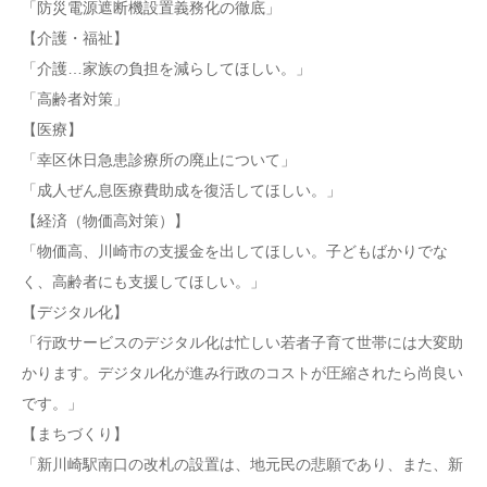
「防災電源遮断機設置義務化の徹底」
【介護・福祉】
「介護…家族の負担を減らしてほしい。」
「高齢者対策」
【医療】
「幸区休日急患診療所の廃止について」
「成人ぜん息医療費助成を復活してほしい。」
【経済（物価高対策）】
「物価高、川崎市の支援金を出してほしい。子どもばかりでな
く、高齢者にも支援してほしい。」
【デジタル化】
「行政サービスのデジタル化は忙しい若者子育て世帯には大変助
かります。デジタル化が進み行政のコストが圧縮されたら尚良い
です。」
【まちづくり】
「新川崎駅南口の改札の設置は、地元民の悲願であり、また、新