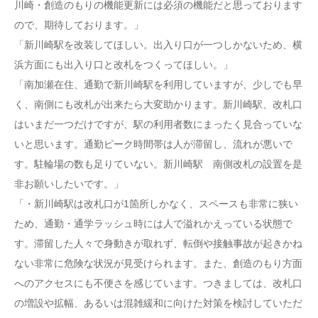
川崎・創造のもりの機能更新には必須の機能だと思っております
ので、期待しております。」
「新川崎駅を改装してほしい。出入り口が一つしかないため、横
浜方面にも出入り口と改札をつくってほしい。」
「南加瀬在住、通勤で新川崎駅を利用していますが、少しでも早
く、南側にも改札が出来たら大変助かります。新川崎駅、改札口
はいまだ一つだけですが、駅の利用者数にまったく見合っていな
いと思います。通勤ピーク時間帯は人が滞留し、流れが悪いで
す。駐輪場の数も足りていない。新川崎駅 南側改札の設置を是
非お願いしたいです。」
「・新川崎駅は改札口が1箇所しかなく、スペースも非常に狭い
ため、通勤・通学ラッシュ時には人で溢れかえっている状態で
す。滞留した人々で身動きが取れず、転倒や接触事故が起きかね
ない非常に危険な状況が見受けられます。また、創造のもり方面
へのアクセスにも不便さを感じています。つきましては、改札口
の増設や拡幅、あるいは混雑緩和に向けた対策を検討していただ