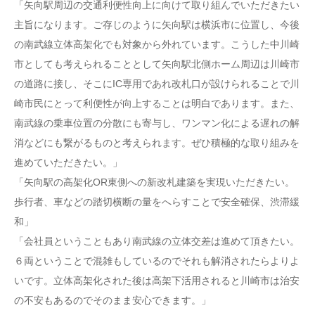
「矢向駅周辺の交通利便性向上に向けて取り組んでいただきたい
主旨になります。ご存じのように矢向駅は横浜市に位置し、今後
の南武線立体高架化でも対象から外れています。こうした中川崎
市としても考えられることとして矢向駅北側ホーム周辺は川崎市
の道路に接し、そこにIC専用であれ改札口が設けられることで川
崎市民にとって利便性が向上することは明白であります。また、
南武線の乗車位置の分散にも寄与し、ワンマン化による遅れの解
消などにも繋がるものと考えられます。ぜひ積極的な取り組みを
進めていただきたい。」
「矢向駅の高架化OR東側への新改札建築を実現いただきたい。
歩行者、車などの踏切横断の量をへらすことで安全確保、渋滞緩
和」
「会社員ということもあり南武線の立体交差は進めて頂きたい。
６両ということで混雑もしているのでそれも解消されたらよりよ
いです。立体高架化された後は高架下活用されると川崎市は治安
の不安もあるのでそのまま安心できます。」