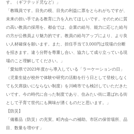
す。（ギフテッド児など）」
「教職員です。目先の税、目先の利益に票をとられがちですが、
未来の担い手である教育に力を入れてほしいです。そのために質
の高い教員の採用を。都会では、企業の給与、能力に応じた給与
の方が公務員より魅力的です。教員の給与アップにより、より良
い人材確保を願います。また、担任手当て3,000円は現場の分断
を招きます。違う分野を尊重し合い、協力して成り立っている現
場のこと理解してください。」
「愛知県で2023年度から導入している「ラーケーションの日」
（児童生徒が校外で体験や研究の活動を行う日として登校しなく
ても欠席扱いにならない制度）を川崎市でも検討していただきた
いです。今の時代に合った制度であり、住みたい街に選ばれる街
として子育て世代にも興味が湧くものだと思います。」
【防災】
「備蓄品（防災）の充実。町内会への補助。市区の保管場所、品
目、数量を増やす」