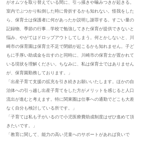
がオムツを取り替えている間に、引っ掻きや噛みつきが起きる。
室内でぶつかり転倒した時に骨折するかも知れない。怪我をした
ら、保育士は保護者に何があったか説明し謝罪する。すごい量の
記録物、季節の行事…学校で勉強してきた保育が提供できないと
悩み、やがてはドロップアウトしてしまう。何とかしないと、川
崎市の保育園は保育士不足で閉鎖が起こるかも知れません。子ど
もに手厚い助成金を出すのと同時に、川崎市の保育士が置かれて
いる現状を理解ください。ちなみに、私は保育士ではありません
が、保育園勤務しております。」
「出産子育て支援の拡充を引き続きお願いいたします。ほかの自
治体への引っ越し出産子育てをした方がメリットを感じると人口
流出が進むと考えます。特に関東圏は仕事への通勤でどこも大差
なく自分も検討している所です。」
「子育ては私も子がいるので小児医療費助成制度はぜひ進めて頂
きたいです。」
「教育に関して、能力の高い児童へのサポートがあれば良いで