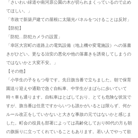
「さいわい緑道や南河原公園の木が切られまくっているので止め
てほしい。」
「市政で新築戸建ての屋根に太陽光パネルをつけることは反対」
【防犯】
「防犯…防犯カメラの設置」
「幸区大宮町の道路上の電気設備（地上機や変電施設）への落書
きがひどい。更なる治安の悪化や他の落書きを誘発してしまうの
ではないかと大変不安。」
【その他】
「小学生の子をもつ母です。先日旗当番で立ちました。朝で保育
園送り迎えや通勤で急ぐ自転車、中学生がまばらに歩いていて
時々車も通ります。自転車はとばしており、とても危険な状況で
すが、旗当番は任意ですからいつも誰かがいるとは限らず、何か
ルール改正をしていかないと大きな事故の元ではないかと感じま
した。町会の役員も部署によっては高齢化しており80代の方も朝
の旗振りに立ってくれていることもあります。若い人でやって欲