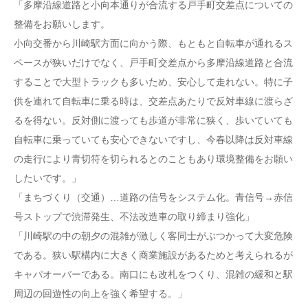
「多摩沿線道路と小向本通りが合流する戸手町交差点についての
整備をお願いします。
小向交番から川崎駅方面に向かう際、もともと自転車が通れるス
ペースが狭いだけでなく、戸手町交差点から多摩沿線道路と合流
することで大型トラックも多いため、安心して走れない。特に子
供を連れて自転車に乗る時は、交差点あたりで反対車線に渡らざ
るを得ない。反対側に渡っても歩道が非常に狭く、歩いていても
自転車に乗っていても安心できないですし、今春以降は反対車線
の走行により青切符を切られるとのこともあり環境整備をお願い
したいです。」
「まちづくり（交通）…道路の信号をシステム化。青信号→赤信
号ストップで渋滞発生、不法改造車の取り締まり強化」
「川崎駅の中の朝夕の混雑が激しく客同士がぶつかって大変危険
である。狭い駅構内に大きく商業施設があるためと考えられるが
キャパオーバーである。南口にも改札をつくり、混雑の緩和と駅
周辺の回遊性の向上を強く希望する。」