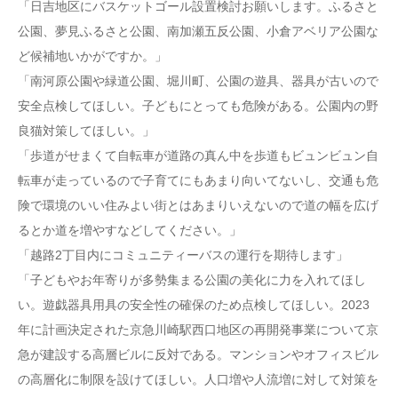
「日吉地区にバスケットゴール設置検討お願いします。ふるさと
公園、夢見ふるさと公園、南加瀬五反公園、小倉アベリア公園な
ど候補地いかがですか。」
「南河原公園や緑道公園、堀川町、公園の遊具、器具が古いので
安全点検してほしい。子どもにとっても危険がある。公園内の野
良猫対策してほしい。」
「歩道がせまくて自転車が道路の真ん中を歩道もビュンビュン自
転車が走っているので子育てにもあまり向いてないし、交通も危
険で環境のいい住みよい街とはあまりいえないので道の幅を広げ
るとか道を増やすなどしてください。」
「越路2丁目内にコミュニティーバスの運行を期待します」
「子どもやお年寄りが多勢集まる公園の美化に力を入れてほし
い。遊戯器具用具の安全性の確保のため点検してほしい。2023
年に計画決定された京急川崎駅西口地区の再開発事業について京
急が建設する高層ビルに反対である。マンションやオフィスビル
の高層化に制限を設けてほしい。人口増や人流増に対して対策を