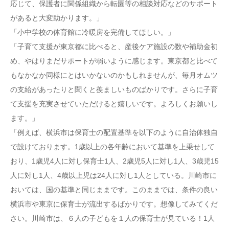
応じて、保護者に関係組織から転園等の相談対応などのサポート
があると大変助かります。」
「小中学校の体育館に冷暖房を完備してほしい。」
「子育て支援が東京都に比べると、産後ケア施設の数や補助金初
め、やはりまだサポートが弱いように感じます。東京都と比べて
もなかなか同様にとはいかないのかもしれませんが、毎月オムツ
の支給があったりと聞くと羨ましいものばかりです。さらに子育
て支援を充実させていただけると嬉しいです。よろしくお願いし
ます。」
「例えば、横浜市は保育士の配置基準を以下のように自治体独自
で設けております。1歳以上の各年齢において基準を上乗せして
おり、1歳児4人に対し保育士1人、2歳児5人に対し1人、3歳児15
人に対し1人、4歳以上児は24人に対し1人としている。川崎市に
おいては、国の基準と同じままです。このままでは、条件の良い
横浜市や東京に保育士が流出するばかりです。想像してみてくだ
さい。川崎市は、６人の子どもを１人の保育士が見ている！1人