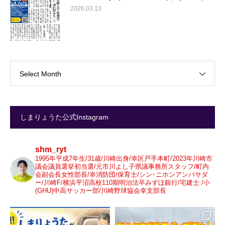
2026.03.13
Select Month
しまりょうた公式Instagram
shm_ryt
1995年平成7年生/31歳/川崎出身/幸区戸手本町/2023年川崎市
議会議員選挙初当選/元市川よし子県議事務所スタッフ/町内
会副会長女性部長/幸消防団/保育士/シン･ニホンアンバサダ
ー/川崎F/横浜平沼高校110期明治法卒みずほ銀行/宅建士 /小
(GHU)中高サッカー部/川崎野球協会幸支部長