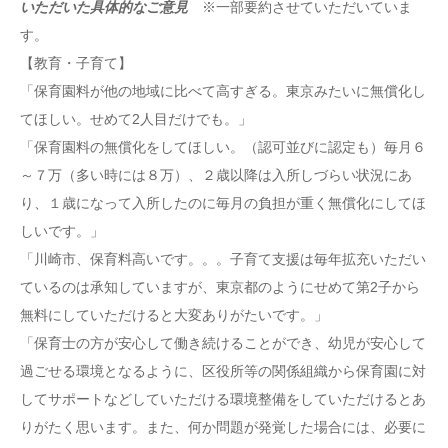
いただいた具体的なご意見
※一部要約させていただいていま
す。
【教育・子育て】
「保育園料が他の地域に比べて高すぎる。東京みたいに無償化し
てほしい。せめて2人目だけでも。」
「保育園料の無償化をしてほしい。（認可並びに認定も）毎月６
～７万（多い時には８万）、２歳以降は入所しづらい状況にあ
り、１歳になって入所したのに毎月の負担が重く無償化にしてほ
しいです。」
「川崎市、保育料高いです。。。子育て支援は毎年拡充いただい
ているのは承知していますが、東京都のようにせめて第2子から
無料にしていただけると大変ありがたいです。」
「保育士の方が安心して働き続けることができ、幼児が安心して
過ごせる環境となるように、区役所等の関係組織から保育園に対
してサポートなどしていただける環境整備をしていただけるとあ
りがたく思います。また、何か問題が発覚した場合には、必要に