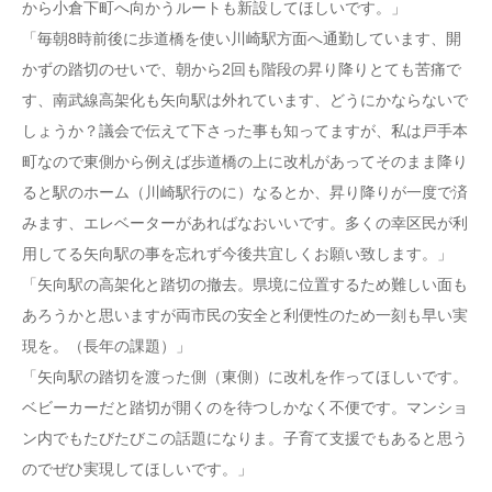
から小倉下町へ向かうルートも新設してほしいです。」
「毎朝8時前後に歩道橋を使い川崎駅方面へ通勤しています、開
かずの踏切のせいで、朝から2回も階段の昇り降りとても苦痛で
す、南武線高架化も矢向駅は外れています、どうにかならないで
しょうか？議会で伝えて下さった事も知ってますが、私は戸手本
町なので東側から例えば歩道橋の上に改札があってそのまま降り
ると駅のホーム（川崎駅行のに）なるとか、昇り降りが一度で済
みます、エレベーターがあればなおいいです。多くの幸区民が利
用してる矢向駅の事を忘れず今後共宜しくお願い致します。」
「矢向駅の高架化と踏切の撤去。県境に位置するため難しい面も
あろうかと思いますが両市民の安全と利便性のため一刻も早い実
現を。（長年の課題）」
「矢向駅の踏切を渡った側（東側）に改札を作ってほしいです。
ベビーカーだと踏切が開くのを待つしかなく不便です。マンショ
ン内でもたびたびこの話題になりま。子育て支援でもあると思う
のでぜひ実現してほしいです。」