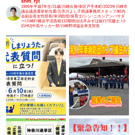
shm_ryt
1995年平成7年生/31歳/川崎出身/幸区戸手本町/2023年川崎市
議会議員選挙初当選/元市川よし子県議事務所スタッフ/町内
会副会長女性部長/幸消防団/保育士/シン･ニホンアンバサダ
ー/川崎F/横浜平沼高校110期明治法卒みずほ銀行/宅建士 /小
(GHU)中高サッカー部/川崎野球協会幸支部長