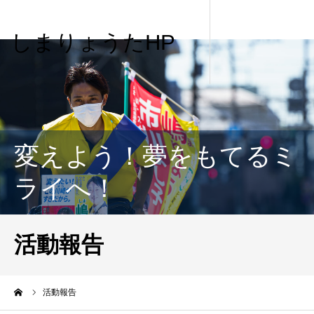
しまりょうたHP
変えよう！夢をもてるミ
ライへ！
活動報告
me
活動報告