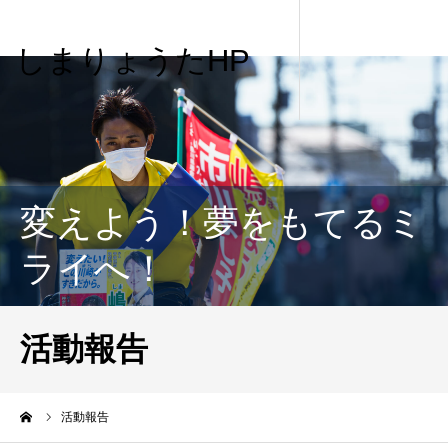
しまりょうたHP
変えよう！夢をもてるミ
ライへ！
活動報告
me
活動報告