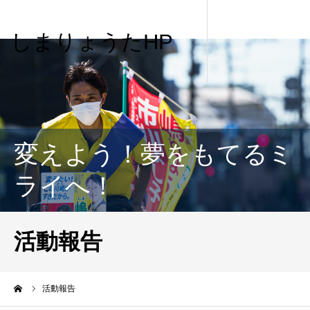
しまりょうたHP
変えよう！夢をもてるミ
ライへ！
活動報告
me
活動報告