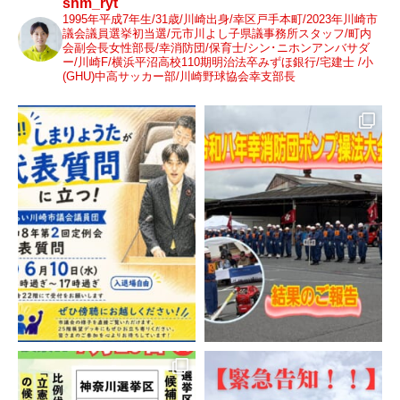
shm_ryt
1995年平成7年生/31歳/川崎出身/幸区戸手本町/2023年川崎市
議会議員選挙初当選/元市川よし子県議事務所スタッフ/町内
会副会長女性部長/幸消防団/保育士/シン･ニホンアンバサダ
ー/川崎F/横浜平沼高校110期明治法卒みずほ銀行/宅建士 /小
(GHU)中高サッカー部/川崎野球協会幸支部長