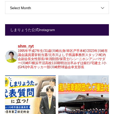
Select Month
しまりょうた公式Instagram
shm_ryt
1995年平成7年生/31歳/川崎出身/幸区戸手本町/2023年川崎市
議会議員選挙初当選/元市川よし子県議事務所スタッフ/町内
会副会長女性部長/幸消防団/保育士/シン･ニホンアンバサダ
ー/川崎F/横浜平沼高校110期明治法卒みずほ銀行/宅建士 /小
(GHU)中高サッカー部/川崎野球協会幸支部長