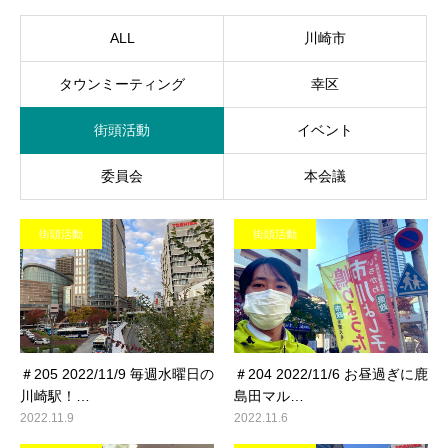
ALL
川崎市
タウンミーティング
幸区
街頭活動
イベント
委員会
本会議
街頭活動
街頭活動
＃205 2022/11/9 毎週水曜日の
＃204 2022/11/6 お昼過ぎに鹿
川崎駅！…
島田マル…
2022.11.9
2022.11.6