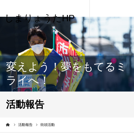
しまりょうたHP
変えよう！夢をもてるミ
ライへ！
活動報告
me
活動報告
街頭活動