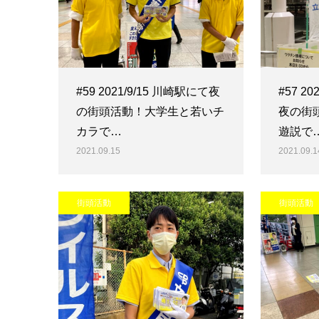
#59 2021/9/15 川崎駅にて夜
#57 2
の街頭活動！大学生と若いチ
夜の街
カラで…
遊説で
2021.09.15
2021.09.1
街頭活動
街頭活動