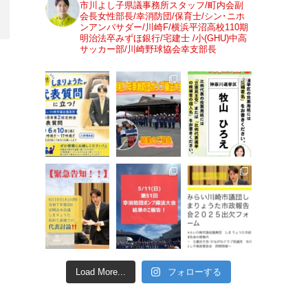
市川よし子県議事務所スタッフ/町内会副
会長女性部長/幸消防団/保育士/シン･ニホ
ンアンバサダー/川崎F/横浜平沼高校110期
明治法卒みずほ銀行/宅建士 /小(GHU)中高
サッカー部/川崎野球協会幸支部長
Load More...
フォローする