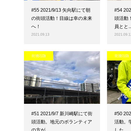
#55 2021/9/13 矢向駅にて朝
#54 2
の街頭活動！目線は幸の未来
頭活動
へ！
員とと
2021.09.13
2021.09.1
街頭活動
街頭活動
#51 2021/9/7 新川崎駅にて街
#50 2
頭活動。地元のボランティア
活動。
の方が…
した。