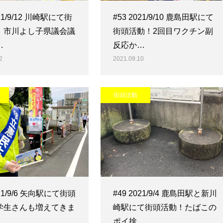
021/9/12 川崎駅にて街
#53 2021/9/10 鹿島田駅にて
！市川よし子県議会議
街頭活動！2回目ワクチン副
…
反応か…
2
2021.09.10
街頭活動
021/9/6 矢向駅にて街頭
#49 2021/9/4 鹿島田駅と新川
学生さんも増えてきま
崎駅にて街頭活動！たばこの
…
ポイ捨…